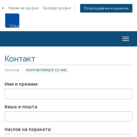
n
Најава на профил
Креирај профил
Потрошувачка кошничка
Togg
navig
Контакт
Почетна
КОНТАКТИРАЈТЕ СО НАС
Име и презиме
Ваша е-пошта
Наслов на пораката: